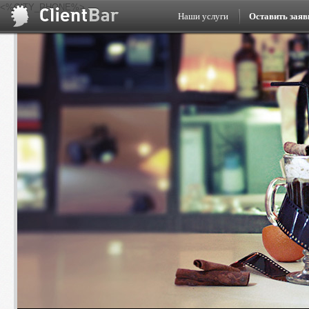
<%CITY_PHONE%>
Наши услуги
Оставить заяв