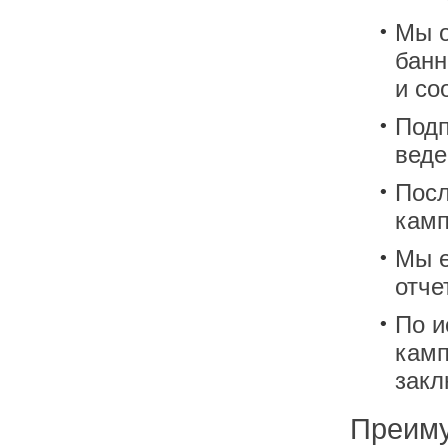
Мы о
банн
и со
Подп
веде
Посл
кам
Мы е
отче
По и
камп
закл
Преиму