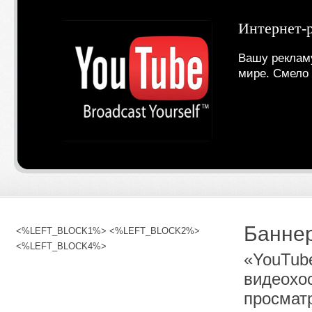
Интернет-р
Вашу рекламу
мире. Смело 
Баннер
<%LEFT_BLOCK1%> <%LEFT_BLOCK2%>
<%LEFT_BLOCK4%>
«YouTub
видеохос
просмат