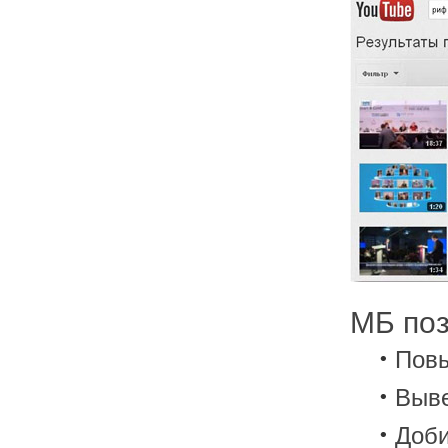
МБ по
Повы
Выве
Доби