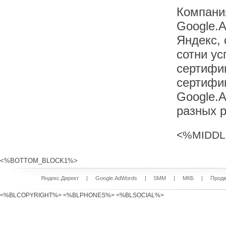
Компани
Google.
Яндекс, 
сотни у
сертифи
сертифи
Google.
разных р
<%MIDDL
<%BOTTOM_BLOCK1%>
Яндекс.Директ
|
Google.AdWords
|
SMM
|
МКБ
|
Продв
<%BLCOPYRIGHT%> <%BLPHONES%> <%BLSOCIAL%>