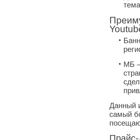
тема
Преиму
Youtub
Банн
реги
МБ –
стра
сдел
прив
Данный 
самый б
посеща
Прайс-