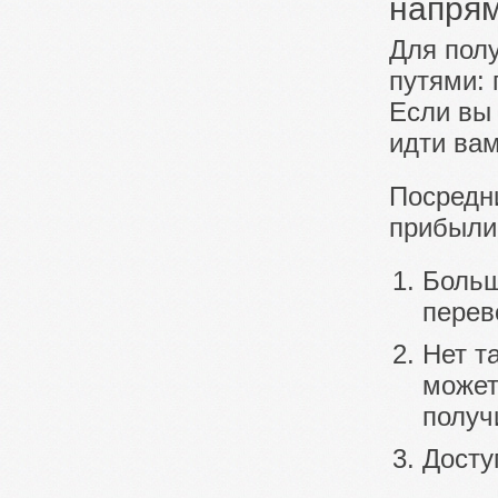
напря
Для пол
путями:
Если вы
идти вам
Посредни
прибыли
Больш
перев
Нет т
может
получ
Досту