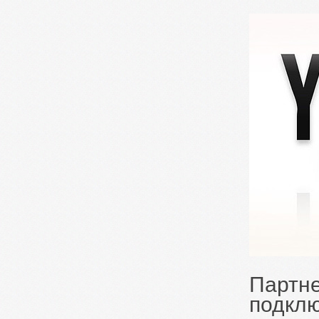
Партне
подклю