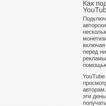
Как по
YouTu
Подключ
авторски
несколь
монетиз
включая 
перед н
рекламы
помощью
YouTube 
просмотр
авторам
эти день
получать