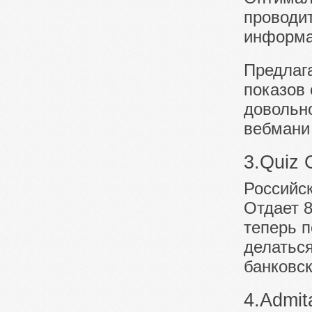
проводи
информа
Предлага
показов 
довольн
вебмани 
3.Quiz 
Российск
Отдает 
теперь п
делатьс
банковск
4.Admit