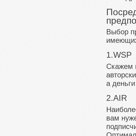
Посред
предпо
Выбор п
имеющихс
1.WSP
Скажем 
авторск
а деньги
2.AIR
Наиболе
вам нуж
подписч
Оптималь