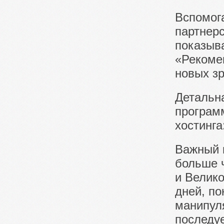
Вспомог
партнер
показыв
«Рекоме
новых зр
Детальн
програм
хостинга
Важный 
больше ч
и Велико
дней, по
манипул
последуе