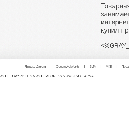
Товарна
занимае
интернет
купил пр
<%GRAY_
Яндекс.Директ
|
Google.AdWords
|
SMM
|
МКБ
|
Прод
<%BLCOPYRIGHT%> <%BLPHONES%> <%BLSOCIAL%>