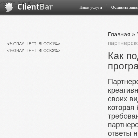
<%CITY_PHONE%>
Наши услуги
Оставить заяв
Главная
»
партнерск
<%GRAY_LEFT_BLOCK1%>
<%GRAY_LEFT_BLOCK3%>
Как по
прогр
Партнер
креатив
своих ви
которая 
требова
партнерс
ответы 