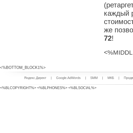
(ретарге
каждый р
стоимос
же позв
72
!
<%MIDDL
<%BOTTOM_BLOCK1%>
Яндекс.Директ
|
Google.AdWords
|
SMM
|
МКБ
|
Продв
<%BLCOPYRIGHT%> <%BLPHONES%> <%BLSOCIAL%>