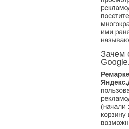
рекламод
посетите
многокр
ими ране
называю
Зачем 
Google
Ремарке
Яндекс.
пользов
рекламо
(начали 
корзину 
возможн