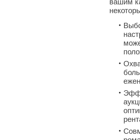
вашим к
некотор
Выбо
наст
може
поло
Охва
боль
ежен
Эффе
аукц
опти
рент
Совм
рема