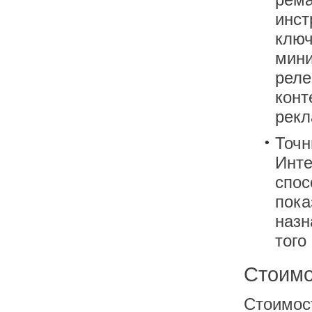
инст
ключ
мини
реле
конт
рекл
Точн
Инте
спос
пока
назн
того
Стоимо
Стоимос