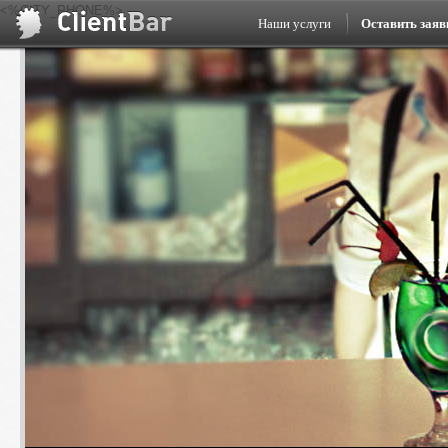
<%CITY_PHONE%>
Наши услуги
Оставить заяв