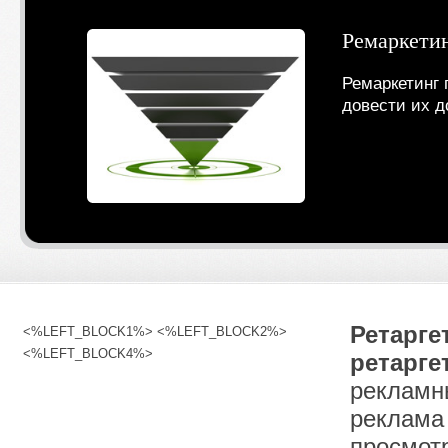
Ремаркетин
Ремаркетинг 
довести их д
Ретарге
<%LEFT_BLOCK1%> <%LEFT_BLOCK2%>
<%LEFT_BLOCK4%>
ретарге
рекламн
реклама
просмот