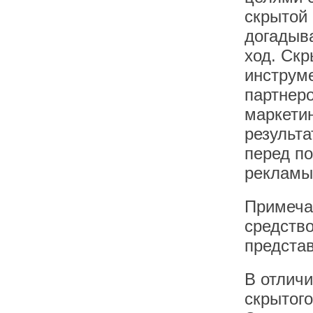
скрытой 
догадыва
ход. Ск
инструм
партнеро
маркетин
результа
перед по
рекламы
Примеча
средство
представ
В отличи
скрытого