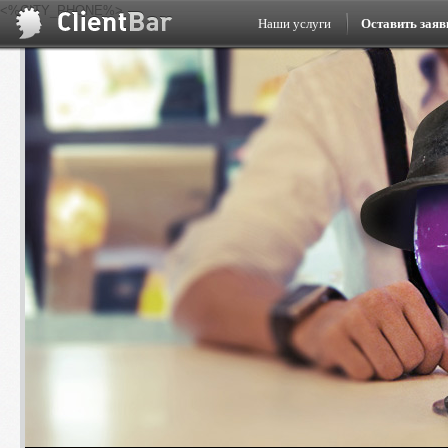
<%CITY_PHONE%>
Наши услуги
Оставить заяв