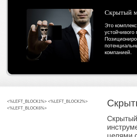
Скрытый м
Это комплек
устойчивого 
Позициониров
потенциальн
компанией.
Скрыт
<%LEFT_BLOCK1%> <%LEFT_BLOCK2%>
<%LEFT_BLOCK6%>
Скрытый
инструме
целями 