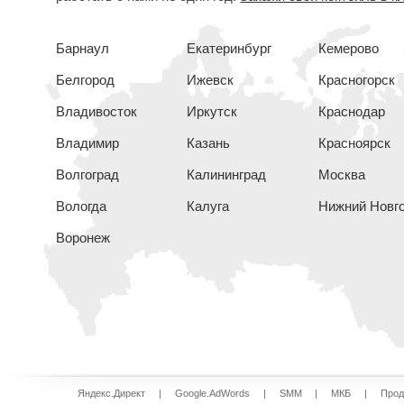
Барнаул
Екатеринбург
Кемерово
Белгород
Ижевск
Красногорск
Владивосток
Иркутск
Краснодар
Владимир
Казань
Красноярск
Волгоград
Калининград
Москва
Вологда
Калуга
Нижний Новг
Воронеж
Яндекс.Директ
|
Google.AdWords
|
SMM
|
МКБ
|
Прод