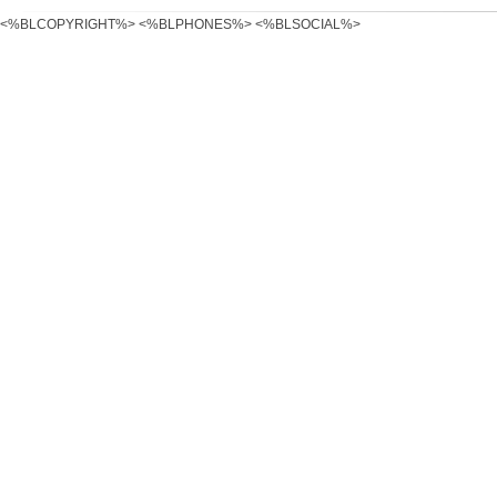
<%BLCOPYRIGHT%> <%BLPHONES%> <%BLSOCIAL%>