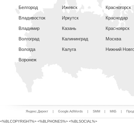
Белгород
Ижевск
Красногорск
Владивосток
Иркутск
Краснодар
Владимир
Казань
Красноярск
Волгоград
Калининград
Москва
Вологда
Калуга
Нижний Новг
Воронеж
Яндекс.Директ
|
Google.AdWords
|
SMM
|
МКБ
|
Прод
<%BLCOPYRIGHT%> <%BLPHONES%> <%BLSOCIAL%>